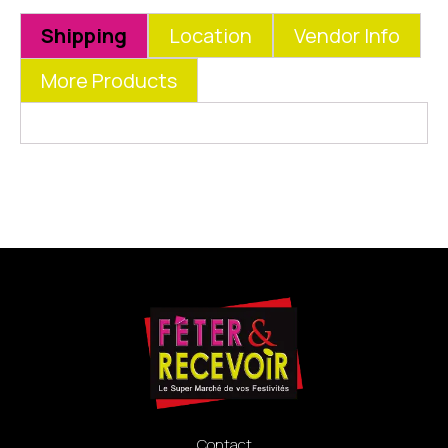
Shipping
Location
Vendor Info
More Products
Contact