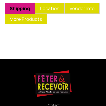
Shipping
Location
Vendor Info
More Products
Contact