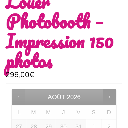
Louer
Photobooth –
Impression 150
photos
299,00
€
AOÛT
2026
L
M
M
J
V
S
D
27
28
29
30
31
1
2