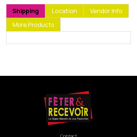
Shipping
Location
Vendor Info
More Products
Contact