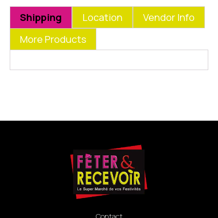
Shipping
Location
Vendor Info
More Products
Contact