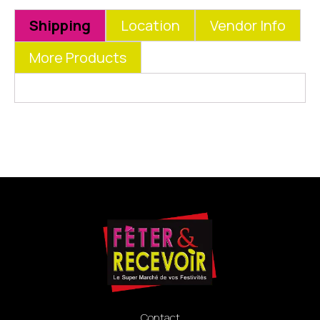
Shipping
Location
Vendor Info
More Products
Contact