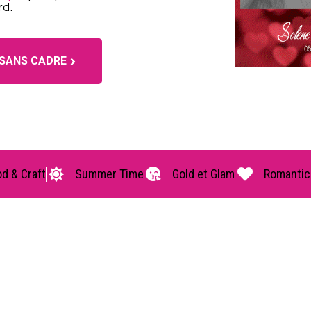
rd.
SANS CADRE
d & Craft
Summer Time
Gold et Glam
Romantic