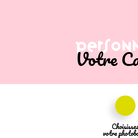
Person
Votre Ca
Choisisse
votre photob