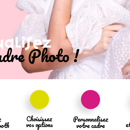
nalisez
dre Photo !
Choisissez
z
Personnalisez
vos options
e
ooth
votre cadre