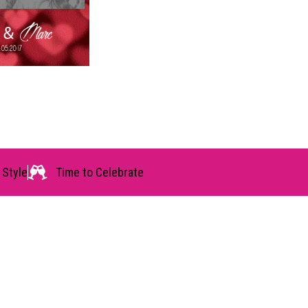
 Style
Time to Celebrate