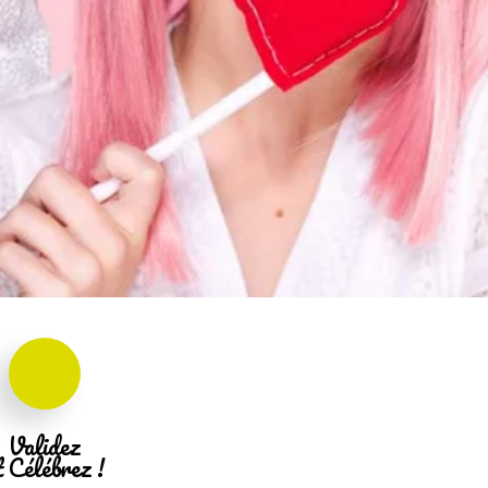
Validez
t Célébrez !